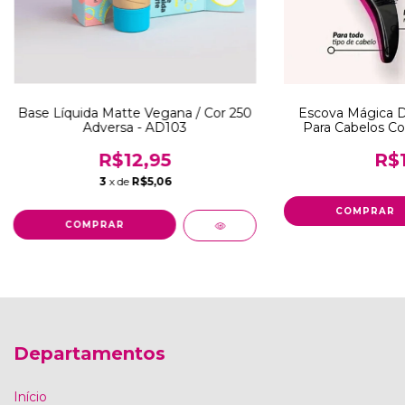
Base Líquida Matte Vegana / Cor 250
Escova Mágica 
Adversa - AD103
Para Cabelos Cor
R$12,95
R$1
3
x de
R$5,06
Departamentos
Início