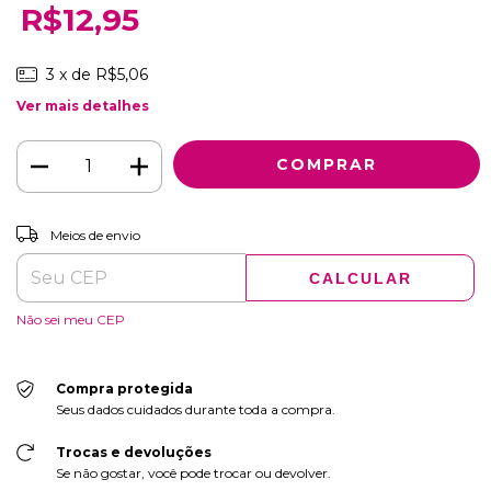
R$12,95
3
x de
R$5,06
Ver mais detalhes
ALTERAR CEP
Entregas para o CEP:
Meios de envio
CALCULAR
Não sei meu CEP
Compra protegida
Seus dados cuidados durante toda a compra.
Trocas e devoluções
Se não gostar, você pode trocar ou devolver.