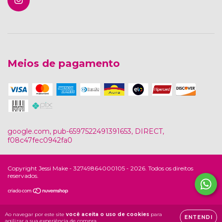
Meios de pagamento
google.com, pub-6597522491391653, DIRECT,
f08c47fec0942fa0
Copyright Jessi Make - 32749864000105 - 2026. Todos os direitos
reservados.
Ao navegar por este site
você aceita o uso de cookies
para
ENTENDI
agilizar a sua experiência de compra.