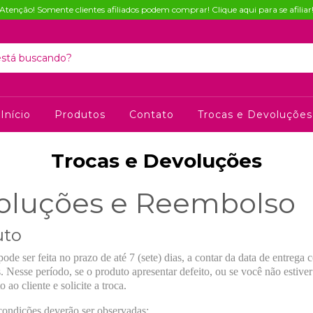
Atenção! Somente clientes afiliados podem comprar! Clique aqui para se afiliar
Início
Produtos
Contato
Trocas e Devoluções
Trocas e Devoluções
voluções e Reembolso
uto
de ser feita no prazo de até 7 (sete) dias, a contar da data de entrega
os. Nesse período, se o produto apresentar defeito, ou se você não estive
ao cliente e solicite a troca.
 condições deverão ser observadas: