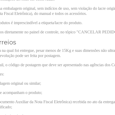
a embalagem original, sem indícios de uso, sem violação do lacre orig
iscal Eletrônica), do manual e todos os acessórios.
rodutos é imprescindível a etiqueta/lacre do produto.
ados diretamente no painel de controle, no tópico "CANCELAR PEDI
rreios
 na qual foi entregue, pesar menos de 15Kg e suas dimensões não ult
evolução pode ser feita por postagem.
il, o código de postagem que deve ser apresentado nas agências dos Co
es:
agem original ou similar;
 que acompanham o produto;
mento Auxiliar da Nota Fiscal Eletrônica) recebida no ato da entrega.
ificado;