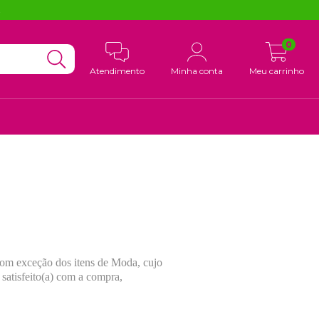
!
0
Atendimento
Minha conta
Meu carrinho
 com exceção dos itens de Moda, cujo
r satisfeito(a) com a compra,