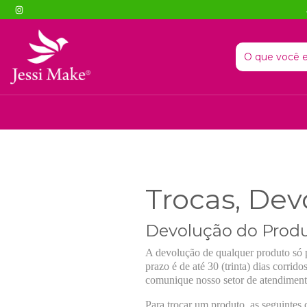
Trocas, De
Devolução do Prod
A devolução de qualquer produto só po
prazo é de até 30 (trinta) dias corrid
comunique nosso setor de atendimento 
Para trocar um produto, as seguintes