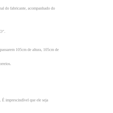
inal do fabricante, acompanhado do
DO".
rapassarem 105cm de altura, 105cm de
rreios.
 É imprescindível que ele seja