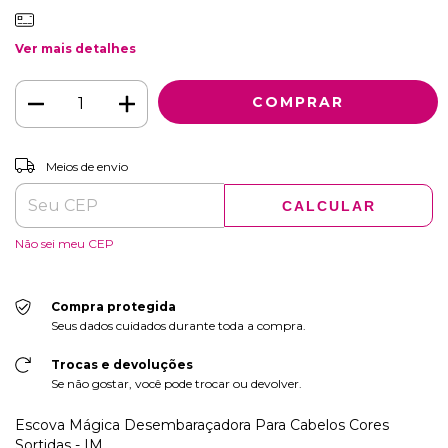
Ver mais detalhes
ALTERAR CEP
Entregas para o CEP:
Meios de envio
CALCULAR
Não sei meu CEP
Compra protegida
Seus dados cuidados durante toda a compra.
Trocas e devoluções
Se não gostar, você pode trocar ou devolver.
Escova Mágica Desembaraçadora Para Cabelos Cores
Sortidas - IM