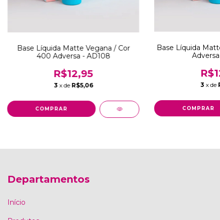
Base Líquida Matt
Base Líquida Matte Vegana / Cor
Adversa
400 Adversa - AD108
R$1
R$12,95
3
x de
3
x de
R$5,06
Departamentos
Início