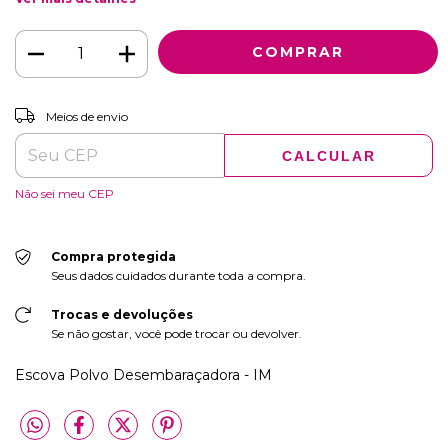
ALTERAR CEP
Entregas para o CEP:
Meios de envio
CALCULAR
Não sei meu CEP
Compra protegida
Seus dados cuidados durante toda a compra.
Trocas e devoluções
Se não gostar, você pode trocar ou devolver.
Escova Polvo Desembaraçadora - IM