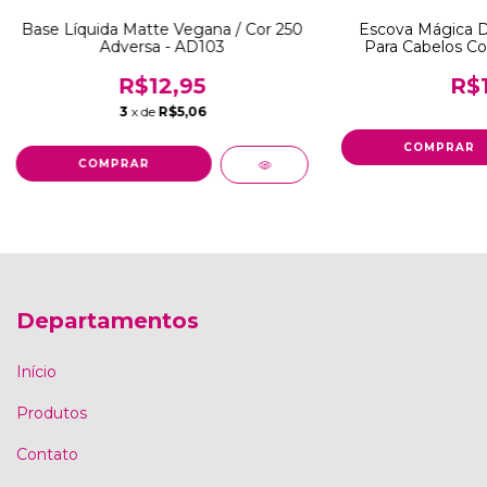
Base Líquida Matte Vegana / Cor 250
Escova Mágica 
Adversa - AD103
Para Cabelos Cor
R$12,95
R$1
3
x de
R$5,06
Departamentos
Início
Produtos
Contato