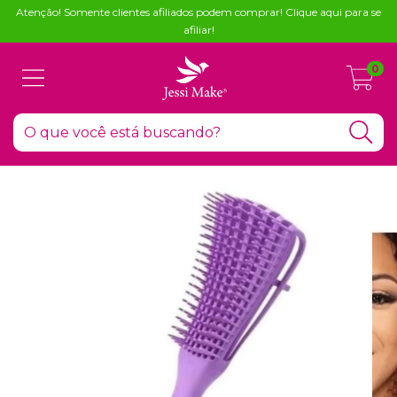
Atenção! Somente clientes afiliados podem comprar! Clique aqui para se
afiliar!
0