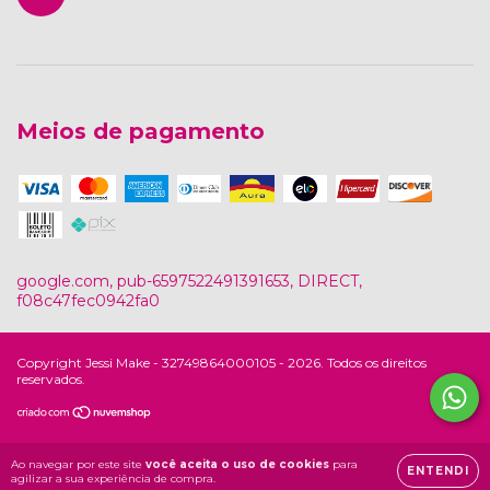
Meios de pagamento
google.com, pub-6597522491391653, DIRECT,
f08c47fec0942fa0
Copyright Jessi Make - 32749864000105 - 2026. Todos os direitos
reservados.
Ao navegar por este site
você aceita o uso de cookies
para
ENTENDI
agilizar a sua experiência de compra.