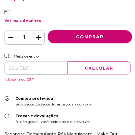
Ver mais detalhes
ALTERAR CEP
Entregas para o CEP:
Meios de envio
CALCULAR
Não sei meu CEP
Compra protegida
Seus dados cuidados durante toda a compra.
Trocas e devoluções
Se não gostar, você pode trocar ou devolver.
Sabonete Demaquilante Pós Maquiagem - Make Out -