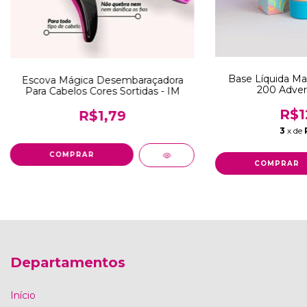
Base Líquida Ma
Escova Mágica Desembaraçadora
200 Adver
Para Cabelos Cores Sortidas - IM
R$1
R$1,79
3
x de
Departamentos
Início