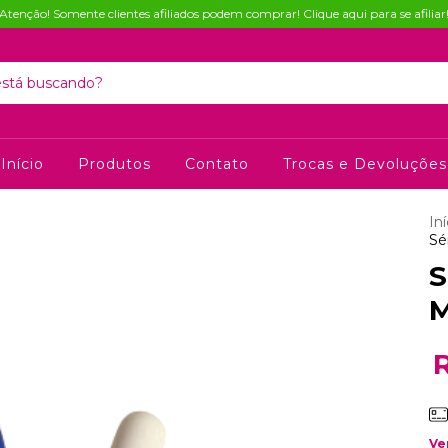
Atenção! Somente clientes afiliados podem comprar! Clique aqui para se afiliar
Início
Produtos
Contato
Trocas e Devoluções
Iní
Sé
S
M
Ve