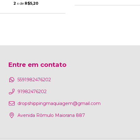
2
x de
R$5,20
Entre em contato
5591982476202
91982476202
dropshippingmaquiagem@gmail.com
Avenida Rômulo Maiorana 887