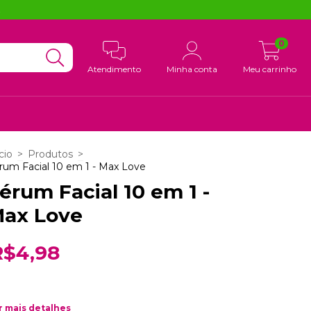
!
0
Atendimento
Minha conta
Meu carrinho
cio
>
Produtos
>
rum Facial 10 em 1 - Max Love
érum Facial 10 em 1 -
ax Love
R$4,98
r mais detalhes