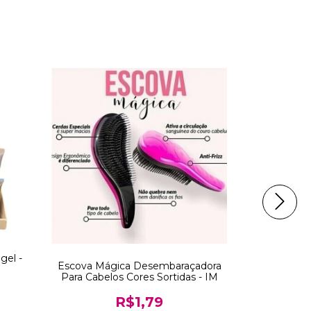
gel -
Escova Mágica Desembaraçadora
Base Líqui
Para Cabelos Cores Sortidas - IM
350 
R$1,79