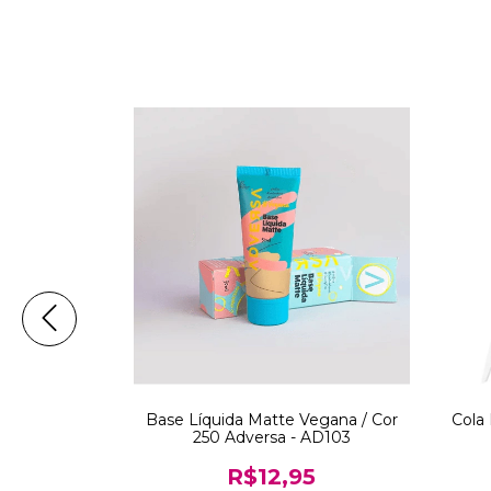
lante Pós
Base Líquida Matte Vegana / Cor
Cola 
ut - Derma
250 Adversa - AD103
9
R$12,95