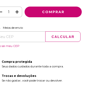
ALTERAR CEP
regas para o CEP:
Meios de envio
CALCULAR
o sei meu CEP
Compra protegida
Seus dados cuidados durante toda a compra.
Trocas e devoluções
Se não gostar, você pode trocar ou devolver.