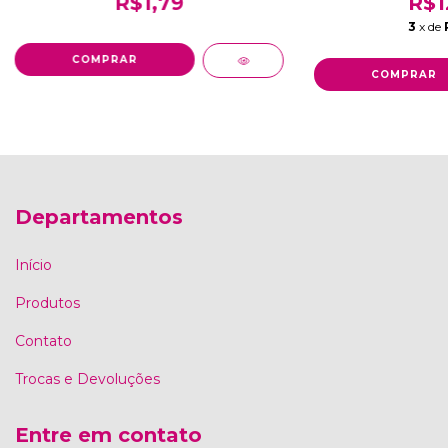
R$1,79
R$1
3
x de
Departamentos
Início
Produtos
Contato
Trocas e Devoluções
Entre em contato