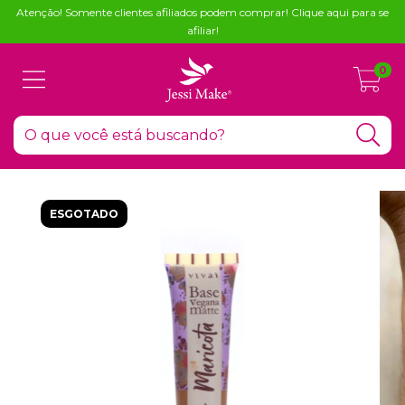
Atenção! Somente clientes afiliados podem comprar! Clique aqui para se
afiliar!
0
ESGOTADO