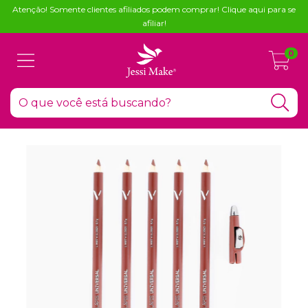
Atenção! Somente clientes afiliados podem comprar! Clique aqui para se
afiliar!
0