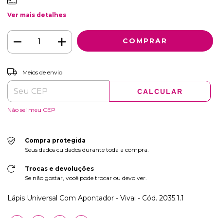
Ver mais detalhes
ALTERAR CEP
Entregas para o CEP:
Meios de envio
CALCULAR
Não sei meu CEP
Compra protegida
Seus dados cuidados durante toda a compra.
Trocas e devoluções
Se não gostar, você pode trocar ou devolver.
Lápis Universal Com Apontador - Vivai - Cód. 2035.1.1