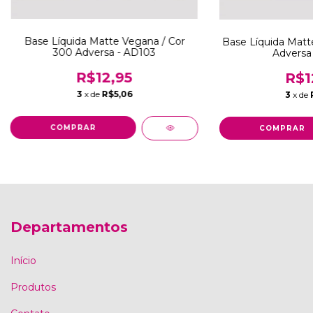
Base Líquida Matte Vegana / Cor
Base Líquida Matt
300 Adversa - AD103
Adversa
R$12,95
R$1
3
x de
R$5,06
3
x de
Departamentos
Início
Produtos