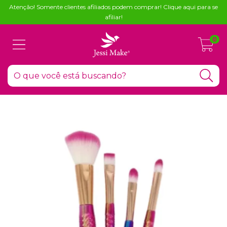
Atenção! Somente clientes afiliados podem comprar! Clique aqui para se
afiliar!
0