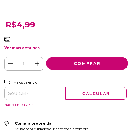
R$4,99
Ver mais detalhes
ALTERAR CEP
Entregas para o CEP:
Meios de envio
CALCULAR
Não sei meu CEP
Compra protegida
Seus dados cuidados durante toda a compra.