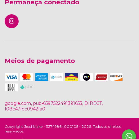
Permaneça conectado
Meios de pagamento
google.com, pub-6597522491391653, DIRECT,
f08c47fec0942fa0
Copyright Jessi Make - 32749864000105 - 2026. Todos os direitos
reservados.