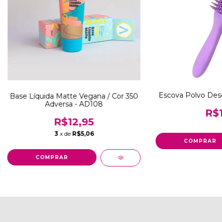
Escova Polvo Des
Base Líquida Matte Vegana / Cor 350
Adversa - AD108
R$1
R$12,95
3
x de
R$5,06