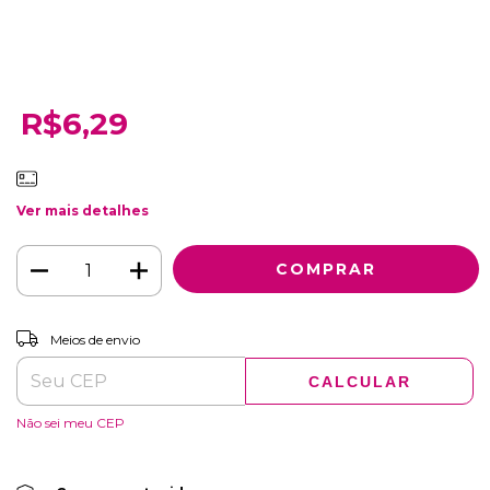
R$6,29
Ver mais detalhes
ALTERAR CEP
Entregas para o CEP:
Meios de envio
CALCULAR
Não sei meu CEP