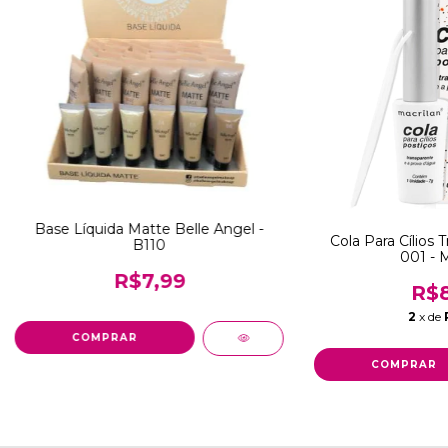
Base Líquida Matte Belle Angel -
Cola Para Cílios 
B110
001 - M
R$7,99
R$8
2
x de
COMPRAR